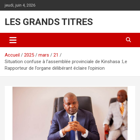
Aller
jeudi, juin 4, 2026
au
contenu
LES GRANDS TITRES
Accueil
2025
mars
21
Situation confuse à l’assemblée provinciale de Kinshasa :Le
Rapporteur de l’organe délibérant éclaire l’opinion