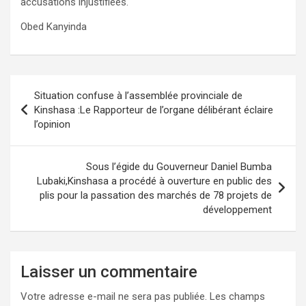
accusations injustifiées.
Obed Kanyinda
Navigation
Situation confuse à l’assemblée provinciale de
de
Kinshasa :Le Rapporteur de l’organe délibérant éclaire
l’opinion
l’article
Sous l’égide du Gouverneur Daniel Bumba
Lubaki,Kinshasa a procédé à ouverture en public des
plis pour la passation des marchés de 78 projets de
développement
Laisser un commentaire
Votre adresse e-mail ne sera pas publiée.
Les champs