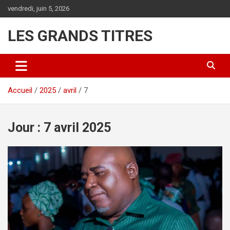
Aller
vendredi, juin 5, 2026
au
contenu
LES GRANDS TITRES
Accueil
2025
avril
7
Jour :
7 avril 2025