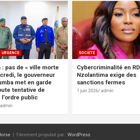
URGENCE
SOCIÉTÉ
: pas de « ville morte
Cybercriminalité en RDC
credi, le gouverneur
Nzolantima exige des
umba met en garde
sanctions fermes
oute tentative de
1 juin 2026
admin
 l’ordre public
admin
Horse
Fièrement propulsé par :
WordPress