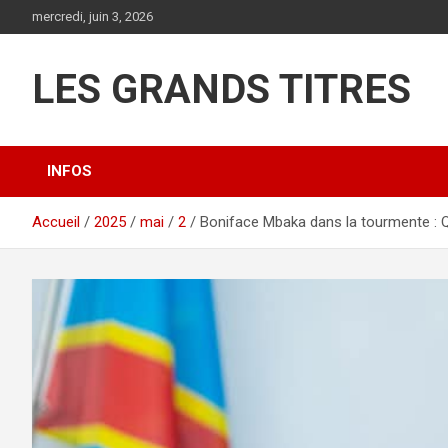
Aller
mercredi, juin 3, 2026
au
contenu
LES GRANDS TITRES
INFOS
Accueil
2025
mai
2
Boniface Mbaka dans la tourmente : Qua