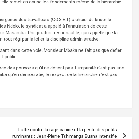
ar elle remet en cause les fondements même de la hiérarchie
ergence des travailleurs (CO.S.E.T) a choisi de briser le
liès Ndelo, le syndicat a appelé à l’annulation de cette
ieur Masamba. Une posture responsable, qui rappelle que la
out régi par la loi et la discipline administrative.
istant dans cette voie, Monsieur Mbaka ne fait pas que défier
il public.
oge des pouvoirs qu’il ne détient pas. L’impunité n’est pas une
aka qu’en démocratie, le respect de la hiérarchie n’est pas
Lutte contre la rage canine et la peste des petits
ruminants : Jean-Pierre Tshimanga Buana intensifie