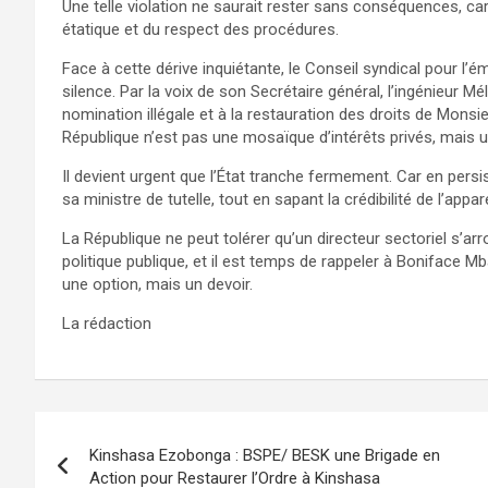
Une telle violation ne saurait rester sans conséquences, c
étatique et du respect des procédures.
Face à cette dérive inquiétante, le Conseil syndical pour l’ém
silence. Par la voix de son Secrétaire général, l’ingénieur Mé
nomination illégale et à la restauration des droits de Mons
République n’est pas une mosaïque d’intérêts privés, mais un t
Il devient urgent que l’État tranche fermement. Car en pers
sa ministre de tutelle, tout en sapant la crédibilité de l’appare
La République ne peut tolérer qu’un directeur sectoriel s’arr
politique publique, et il est temps de rappeler à Boniface Mb
une option, mais un devoir.
La rédaction
Navigation
Kinshasa Ezobonga : BSPE/ BESK une Brigade en
de
Action pour Restaurer l’Ordre à Kinshasa