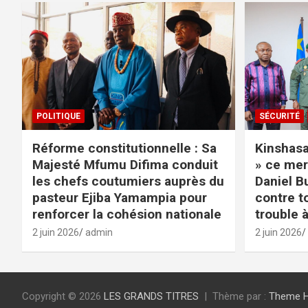
POLITIQUE
SÉCURITÉ
Réforme constitutionnelle : Sa
Kinshasa 
Majesté Mfumu Difima conduit
» ce mer
les chefs coutumiers auprès du
Daniel B
pasteur Ejiba Yamampia pour
contre t
renforcer la cohésion nationale
trouble à
2 juin 2026
admin
2 juin 2026
Copyright © 2026
LES GRANDS TITRES
Thème par :
Theme 