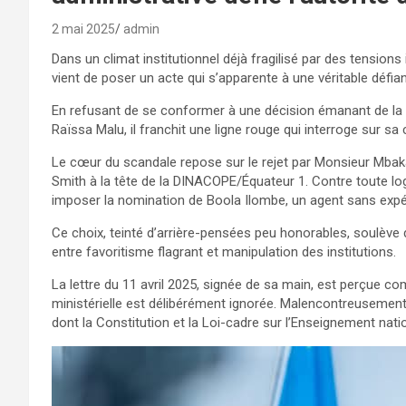
2 mai 2025
admin
Dans un climat institutionnel déjà fragilisé par des tension
vient de poser un acte qui s’apparente à une véritable défianc
En refusant de se conformer à une décision émanant de la 
Raïssa Malu, il franchit une ligne rouge qui interroge sur s
Le cœur du scandale repose sur le rejet par Monsieur Mba
Smith à la tête de la DINACOPE/Équateur 1. Contre toute log
imposer la nomination de Boola Ilombe, un agent sans expé
Ce choix, teinté d’arrière-pensées peu honorables, soulève
entre favoritisme flagrant et manipulation des institutions.
La lettre du 11 avril 2025, signée de sa main, est perçue 
ministérielle est délibérément ignorée. Malencontreusement,
dont la Constitution et la Loi-cadre sur l’Enseignement natio