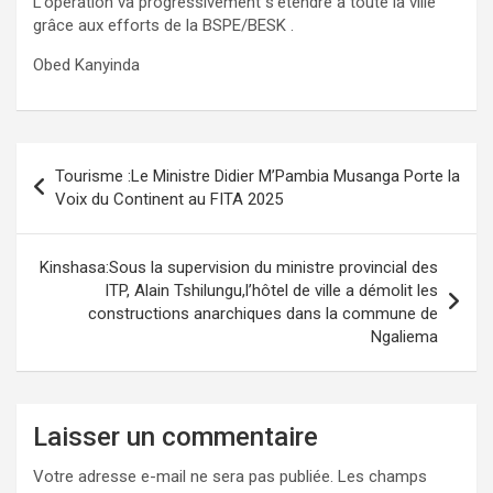
L’opération va progressivement s’étendre à toute la ville
grâce aux efforts de la BSPE/BESK .
Obed Kanyinda
Navigation
Tourisme :Le Ministre Didier M’Pambia Musanga Porte la
de
Voix du Continent au FITA 2025
l’article
Kinshasa:Sous la supervision du ministre provincial des
ITP, Alain Tshilungu,l’hôtel de ville a démolit les
constructions anarchiques dans la commune de
Ngaliema
Laisser un commentaire
Votre adresse e-mail ne sera pas publiée.
Les champs