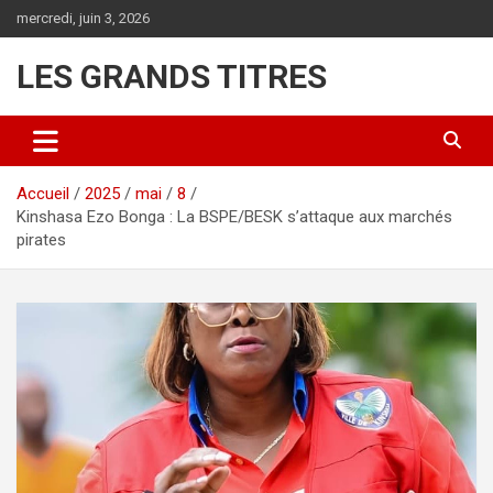
Aller
mercredi, juin 3, 2026
au
contenu
LES GRANDS TITRES
Accueil
2025
mai
8
Kinshasa Ezo Bonga : La BSPE/BESK s’attaque aux marchés
pirates