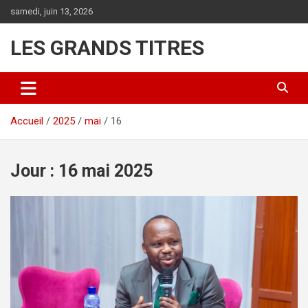
Aller
samedi, juin 13, 2026
au
contenu
LES GRANDS TITRES
Accueil
2025
mai
16
Jour :
16 mai 2025