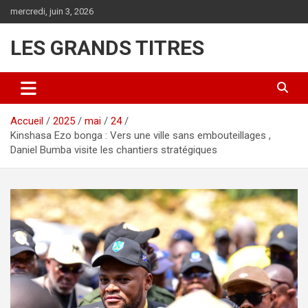
Aller
mercredi, juin 3, 2026
au
contenu
LES GRANDS TITRES
Accueil
2025
mai
24
Kinshasa Ezo bonga : Vers une ville sans embouteillages ,
Daniel Bumba visite les chantiers stratégiques