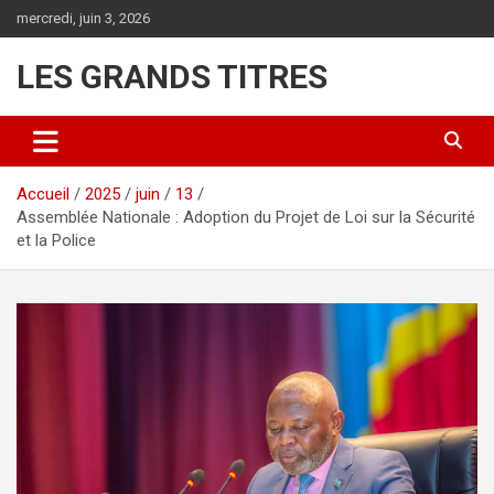
Aller
mercredi, juin 3, 2026
au
contenu
LES GRANDS TITRES
Accueil
2025
juin
13
Assemblée Nationale : Adoption du Projet de Loi sur la Sécurité
et la Police