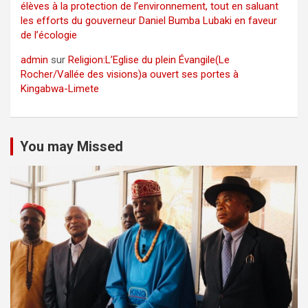
élèves à la protection de l’environnement, tout en saluant
les efforts du gouverneur Daniel Bumba Lubaki en faveur
de l’écologie
admin
sur
Religion:L’Eglise du plein Évangile(Le
Rocher/Vallée des visions)a ouvert ses portes à
Kingabwa-Limete
You may Missed