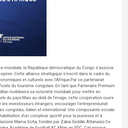
ce mondiale, la République démocratique du Congo s’associe
opéen. Cette alliance stratégique s’inscrit dans le cadre du
économiques et culturels avec l’Afrique.Par ce partenariat
ficiels du tourisme congolais. En tant que Partenaire Premium
C Milan mobilisera sa notoriété mondiale pour mettre en
nnels du pays.Mais au-delà de l’image, cette coopération ouvre
er les investisseurs étrangers, encourager l’entrepreneuriat
s congolais, italien et international. Une composante sociale
réhabilitation d’un complexe sportif pour la jeunesse et à
ondazione Mama Sofia, fondée par Zakia Seddiki Attanasio.Ce
remière Académie de football AC Milan en RDC. Cet espace