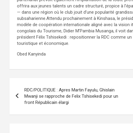
offrira aux jeunes talents un cadre structuré, propice à l’é
— dans une région où le club jouit d’une popularité grandiss
subsaharienne.Attendu prochainement à Kinshasa, le présid
modèle de coopération internationale aligné avec la vision it
congolais du Tourisme, Didier M’Pambia Musanga, il voit dans
président Félix Tshisekedi : repositionner la RDC comme un 
touristique et économique.
Obed Kanyinda
Navigation
RDC/POLITIQUE : Apres Martin Fayulu, Ghislain
de
Mwanji se rapproche de Felix Tshisekedi pour un
front Républicain élargi
l’article