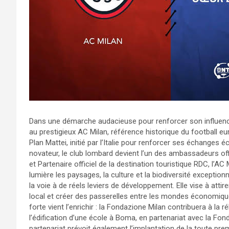
Dans une démarche audacieuse pour renforcer son influen
au prestigieux AC Milan, référence historique du football eur
Plan Mattei, initié par l’Italie pour renforcer ses échanges 
novateur, le club lombard devient l’un des ambassadeurs of
et Partenaire officiel de la destination touristique RDC, l’A
lumière les paysages, la culture et la biodiversité exceptio
la voie à de réels leviers de développement. Elle vise à attir
local et créer des passerelles entre les mondes économique
forte vient l’enrichir : la Fondazione Milan contribuera à la 
l’édification d’une école à Boma, en partenariat avec la F
partenariat prévoit également l’implantation de la toute p