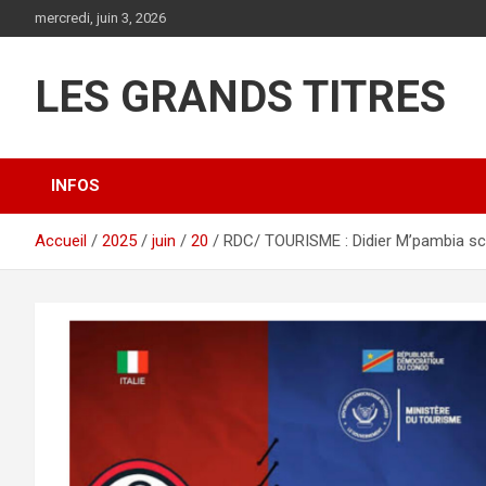
Aller
mercredi, juin 3, 2026
au
contenu
LES GRANDS TITRES
INFOS
Accueil
2025
juin
20
RDC/ TOURISME : Didier M’pambia sce