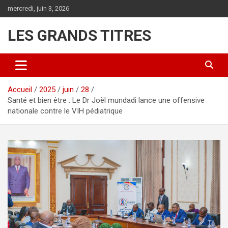
Aller
mercredi, juin 3, 2026
au
contenu
LES GRANDS TITRES
Accueil
2025
juin
28
Santé et bien être : Le Dr Joël mundadi lance une offensive
nationale contre le VIH pédiatrique