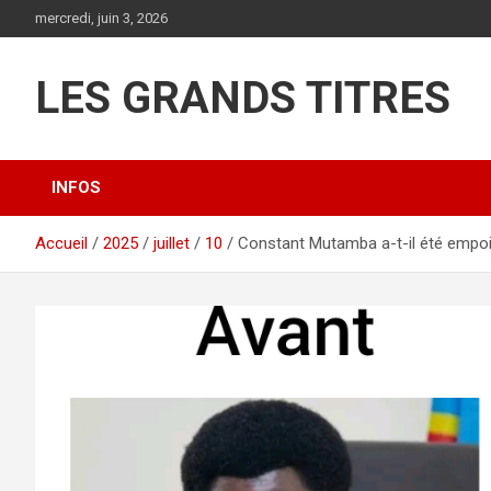
Aller
mercredi, juin 3, 2026
au
contenu
LES GRANDS TITRES
INFOS
Accueil
2025
juillet
10
Constant Mutamba a-t-il été empo