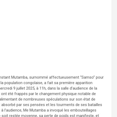
 Constant Mutamba, surnommé affectueusement “Samso” pour
a population congolaise, a fait sa première apparition
rcredi 9 juillet 2025, à 11h, dans la salle d’audience de la
 ont été frappés par le changement physique notable de
i, alimentant de nombreuses spéculations sur son état de
 absorbé par ses pensées et les tourments de ses batailles
ard à l’audience, Me Mutamba a invoqué les embouteillages
le soit restée moyenne, sa perte de poids est manifeste, et