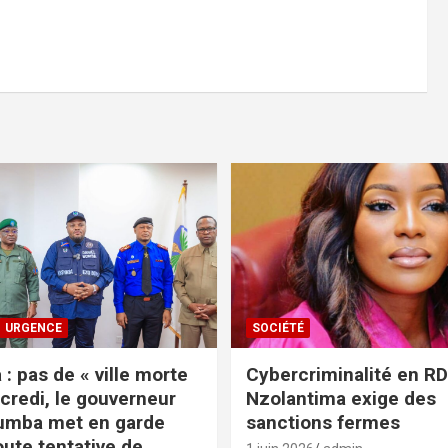
URGENCE
SOCIÉTÉ
: pas de « ville morte
Cybercriminalité en RDC
credi, le gouverneur
Nzolantima exige des
umba met en garde
sanctions fermes
oute tentative de