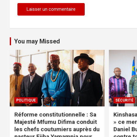
You may Missed
POLITIQUE
SÉCURITÉ
Réforme constitutionnelle : Sa
Kinshasa 
Majesté Mfumu Difima conduit
» ce mer
les chefs coutumiers auprès du
Daniel B
pasteur Ejiba Yamampia pour
contre t