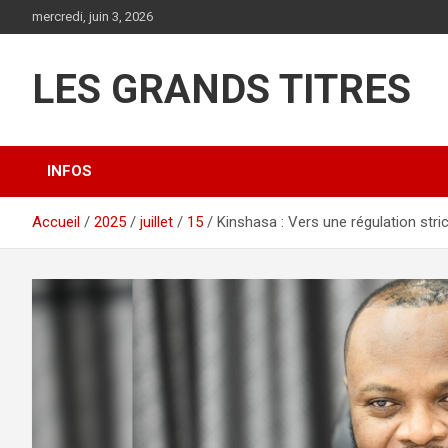
Aller
mercredi, juin 3, 2026
au
contenu
LES GRANDS TITRES
INFOS
Accueil
2025
juillet
15
Kinshasa : Vers une régulation str