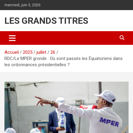
Aller
mercredi, juin 3, 2026
au
contenu
LES GRANDS TITRES
Accueil
2025
juillet
26
RDC/Le MPER gronde : Où sont passés les Équatoriens dans
les ordonnances présidentielles ?