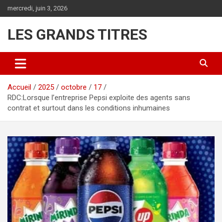
Aller
mercredi, juin 3, 2026
au
contenu
LES GRANDS TITRES
Accueil
2025
octobre
17
RDC:Lorsque l’entreprise Pepsi exploite des agents sans
contrat et surtout dans les conditions inhumaines