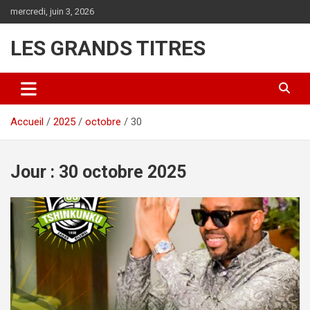
Aller
mercredi, juin 3, 2026
au
contenu
LES GRANDS TITRES
Accueil
2025
octobre
30
Jour :
30 octobre 2025