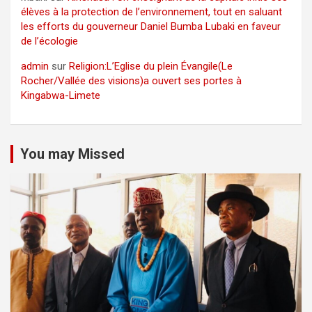
élèves à la protection de l’environnement, tout en saluant
les efforts du gouverneur Daniel Bumba Lubaki en faveur
de l’écologie
admin
sur
Religion:L’Eglise du plein Évangile(Le
Rocher/Vallée des visions)a ouvert ses portes à
Kingabwa-Limete
You may Missed