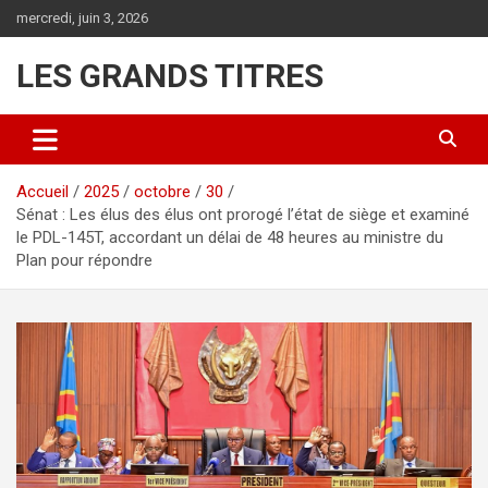
Aller
mercredi, juin 3, 2026
au
contenu
LES GRANDS TITRES
Accueil
2025
octobre
30
Sénat : Les élus des élus ont prorogé l’état de siège et examiné
le PDL-145T, accordant un délai de 48 heures au ministre du
Plan pour répondre