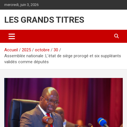
Aller
mercredi, juin 3, 2026
au
contenu
LES GRANDS TITRES
Accueil
2025
octobre
30
Assemblée nationale :L’état de siège prorogé et six suppléants
validés comme députés