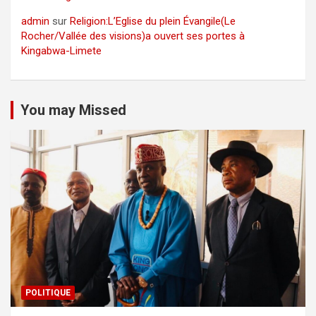
admin
sur
Religion:L’Eglise du plein Évangile(Le
Rocher/Vallée des visions)a ouvert ses portes à
Kingabwa-Limete
You may Missed
POLITIQUE