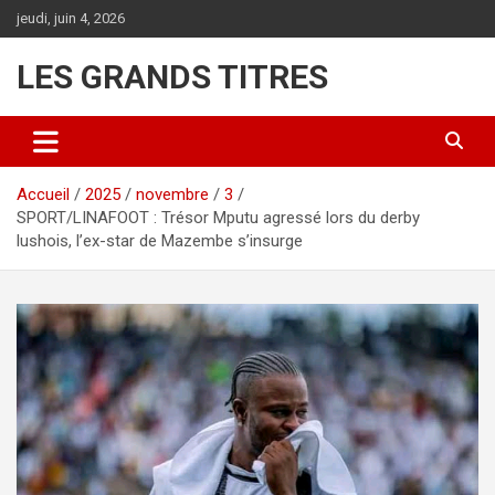
Aller
jeudi, juin 4, 2026
au
contenu
LES GRANDS TITRES
Accueil
2025
novembre
3
SPORT/LINAFOOT : Trésor Mputu agressé lors du derby
lushois, l’ex-star de Mazembe s’insurge