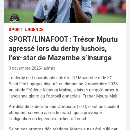
SPORT
URGENCE
SPORT/LINAFOOT : Trésor Mputu
agressé lors du derby lushois,
l’ex-star de Mazembe s’insurge
3 novembre 2025
admin
Le derby de Lubumbashi entre le TP Mazembe et le FC
Saint Eloi Lupopo, disputé ce dimanche 2 novembre 2025
au stade Frédéric Kibassa Maliba, a laissé un goût amer à
l’ancienne gloire du football congolais, Trésor Mputu Mabi.
Au-delà de la défaite des Corbeaux (2-1), c’est un incident
choquant survenu après le match qui a provoqué
l’indignation du légendaire milieu offensif.
Selon ses propres déclarations, Mputu aurait été giflé par