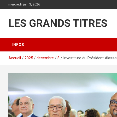
Aller
mercredi, juin 3, 2026
au
contenu
LES GRANDS TITRES
INFOS
Accueil
2025
décembre
8
Investiture du Président Alassa