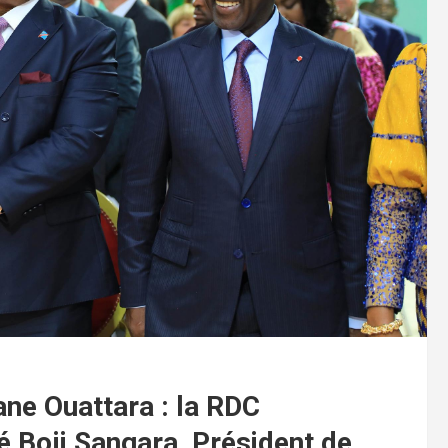
ane Ouattara : la RDC
é Boji Sangara, Président de