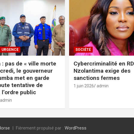
URGENCE
SOCIÉTÉ
: pas de « ville morte
Cybercriminalité en RDC
credi, le gouverneur
Nzolantima exige des
umba met en garde
sanctions fermes
oute tentative de
1 juin 2026
admin
 l’ordre public
admin
Horse
Fièrement propulsé par :
WordPress