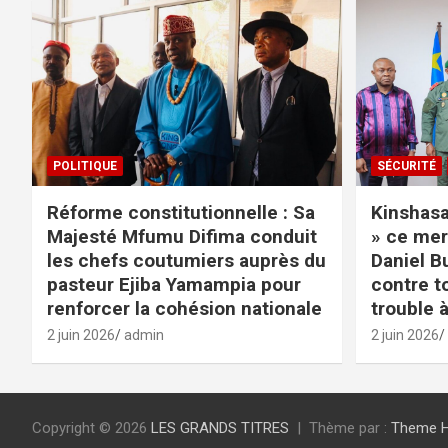
POLITIQUE
SÉCURITÉ
Réforme constitutionnelle : Sa
Kinshasa 
Majesté Mfumu Difima conduit
» ce mer
les chefs coutumiers auprès du
Daniel B
pasteur Ejiba Yamampia pour
contre t
renforcer la cohésion nationale
trouble à
2 juin 2026
admin
2 juin 2026
Copyright © 2026
LES GRANDS TITRES
Thème par :
Theme 