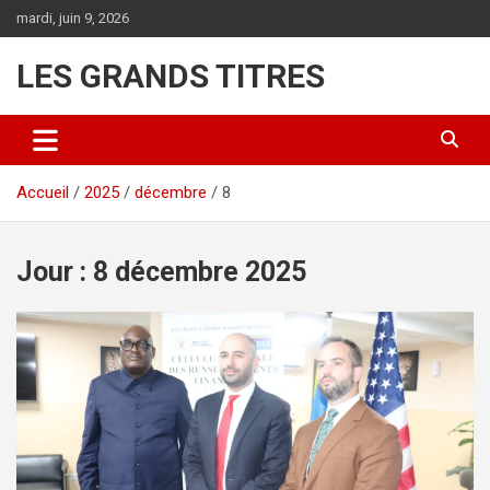
Aller
mardi, juin 9, 2026
au
contenu
LES GRANDS TITRES
Accueil
2025
décembre
8
Jour :
8 décembre 2025