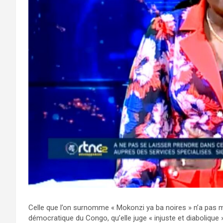
Celle que l’on surnomme « Mokonzi ya ba noires » n’a pas ma
démocratique du Congo, qu’elle juge « injuste et diabolique »