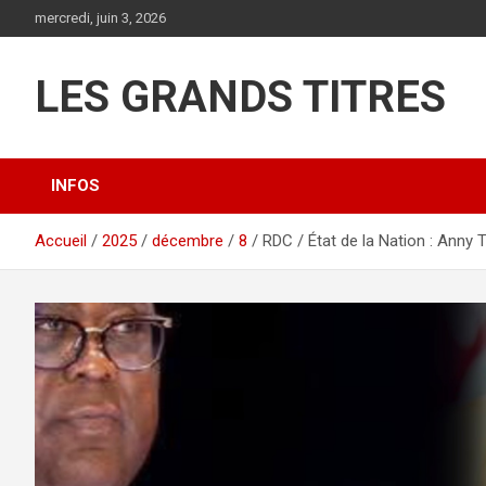
Aller
mercredi, juin 3, 2026
au
contenu
LES GRANDS TITRES
INFOS
Accueil
2025
décembre
8
RDC / État de la Nation : Anny 