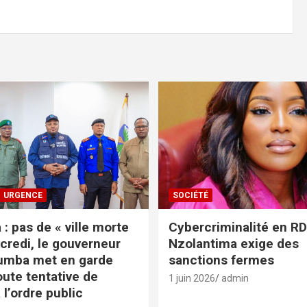
URGENCE
SOCIÉTÉ
: pas de « ville morte
Cybercriminalité en RDC
credi, le gouverneur
Nzolantima exige des
umba met en garde
sanctions fermes
oute tentative de
1 juin 2026
admin
 l’ordre public