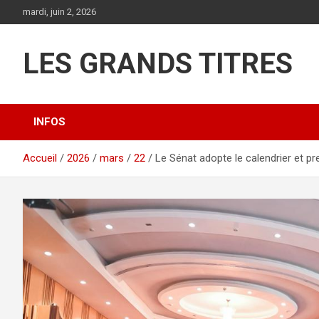
Aller
mardi, juin 2, 2026
au
contenu
LES GRANDS TITRES
INFOS
Accueil
2026
mars
22
Le Sénat adopte le calendrier et 