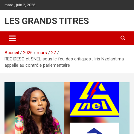
Aller
mardi, juin 2, 2026
au
contenu
LES GRANDS TITRES
Accueil
2026
mars
22
REGIDESO et SNEL sous le feu des critiques : Iris Nzolantima
appelle au contrôle parlementaire