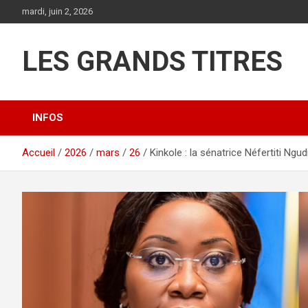
Aller
mardi, juin 2, 2026
au
contenu
LES GRANDS TITRES
INFOS
Accueil
2026
mars
26
Kinkole : la sénatrice Néfertiti Ng