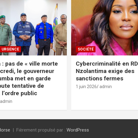
URGENCE
SOCIÉTÉ
: pas de « ville morte
Cybercriminalité en RDC
credi, le gouverneur
Nzolantima exige des
umba met en garde
sanctions fermes
oute tentative de
1 juin 2026
admin
 l’ordre public
admin
Horse
Fièrement propulsé par :
WordPress