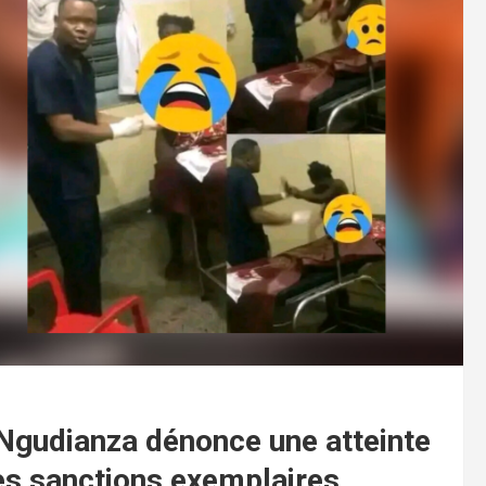
i Ngudianza dénonce une atteinte
des sanctions exemplaires