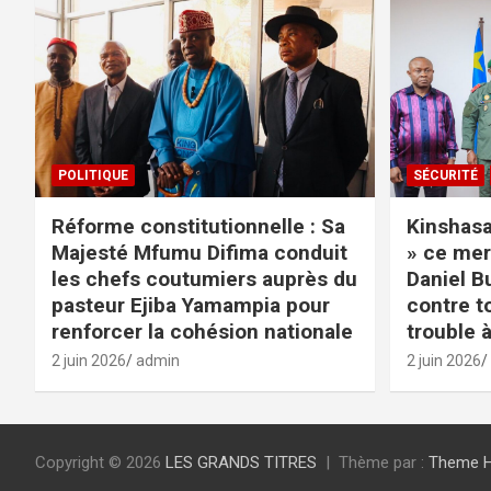
POLITIQUE
SÉCURITÉ
Réforme constitutionnelle : Sa
Kinshasa 
Majesté Mfumu Difima conduit
» ce mer
les chefs coutumiers auprès du
Daniel B
pasteur Ejiba Yamampia pour
contre t
renforcer la cohésion nationale
trouble à
2 juin 2026
admin
2 juin 2026
Copyright © 2026
LES GRANDS TITRES
Thème par :
Theme 