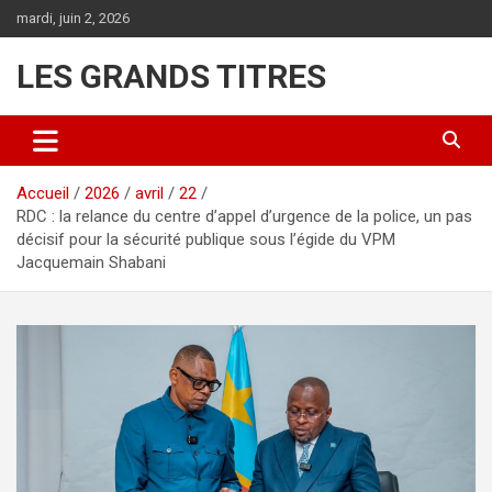
Aller
mardi, juin 2, 2026
au
contenu
LES GRANDS TITRES
Accueil
2026
avril
22
RDC : la relance du centre d’appel d’urgence de la police, un pas
décisif pour la sécurité publique sous l’égide du VPM
Jacquemain Shabani