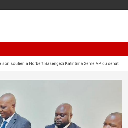
re son soutien à Norbert Basengezi Katintima 2ème VP du sénat