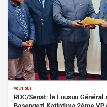
POLITIQUE
RDC/Senat: le Luusuu Général r
Basengezi Katintima 2ème VP 