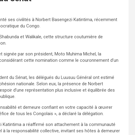
té ses civilités à Norbert Basengezi Katintima, récemment
mocratique du Congo.
Shabunda et Walikale, cette structure coutumière de
ion.
et signée par son président, Moto Muhima Michel, la
 considérant cette nomination comme le couronnement d’un
ident du Sénat, les délégués du Luusuu Général ont estimé
cohésion nationale. Selon eux, la présence de Norbert
espoir d’une représentation plus inclusive et équilibrée des
ublique.
nsabilité et demeure confiant en votre capacité à œuvrer
éfice de tous les Congolais », a déclaré la délégation.
i Katintima a réaffirmé son attachement à la communauté
 à la responsabilité collective, invitant ses hôtes à demeurer