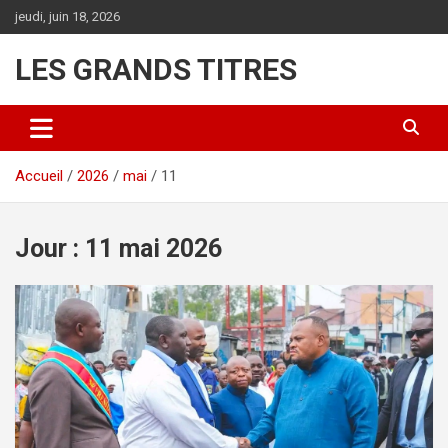
Aller
jeudi, juin 18, 2026
au
contenu
LES GRANDS TITRES
Accueil
2026
mai
11
Jour :
11 mai 2026