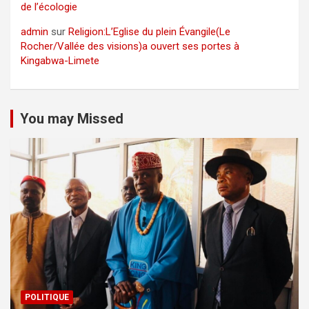
de l’écologie
admin
sur
Religion:L’Eglise du plein Évangile(Le
Rocher/Vallée des visions)a ouvert ses portes à
Kingabwa-Limete
You may Missed
POLITIQUE