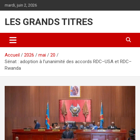
Aller
mardi, juin 2, 2026
au
contenu
LES GRANDS TITRES
Accueil
2026
mai
20
Sénat : adoption à l’unanimité des accords RDC–USA et RDC–
Rwanda