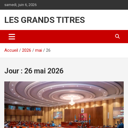
Aller
samedi, juin 6, 2026
au
contenu
LES GRANDS TITRES
Accueil
2026
mai
26
Jour :
26 mai 2026