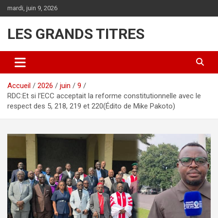
Aller
mardi, juin 9, 2026
au
contenu
LES GRANDS TITRES
Accueil
2026
juin
9
RDC:Et si l’ECC acceptait la reforme constitutionnelle avec le
respect des 5, 218, 219 et 220(Édito de Mike Pakoto)