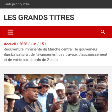
Aller
lundi, juin 15, 2026
au
contenu
LES GRANDS TITRES
Accueil
2026
juin
15
Réouverture imminente du Marché central : le gouverneur
Bumba satisfait de l’avancement des travaux d’assainissement
et de voirie aux abords de Zando