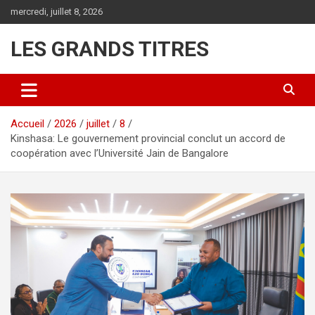
Aller
mercredi, juillet 8, 2026
au
contenu
LES GRANDS TITRES
Accueil
2026
juillet
8
Kinshasa: Le gouvernement provincial conclut un accord de
coopération avec l’Université Jain de Bangalore