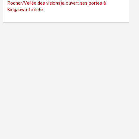
Rocher/Vallée des visions)a ouvert ses portes à
Kingabwa-Limete