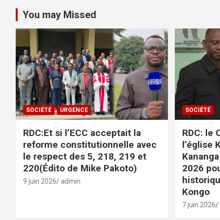
publications
You may Missed
SOCIÉTÉ
URGENCE
SOCIÉTÉ
RDC:Et si l’ECC acceptait la
RDC: le C
reforme constitutionnelle avec
l’église 
le respect des 5, 218, 219 et
Kananga
220(Édito de Mike Pakoto)
2026 po
historiqu
9 juin 2026
admin
Kongo
7 juin 2026