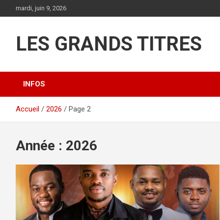
Aller
mardi, juin 9, 2026
au
contenu
LES GRANDS TITRES
INFOS
Accueil
2026
Page 2
Année :
2026