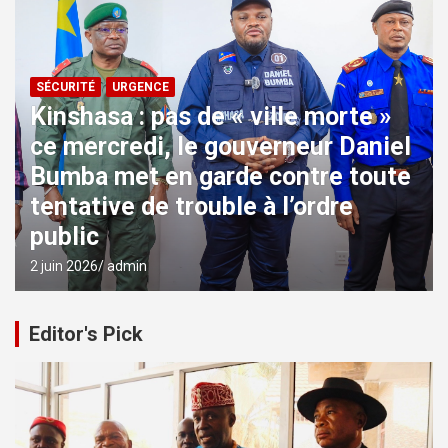
SÉCURITÉ
URGENCE
Kinshasa : pas de « ville morte »
ce mercredi, le gouverneur Daniel
Bumba met en garde contre toute
tentative de trouble à l’ordre
public
2 juin 2026
admin
Editor's Pick