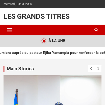
Aller
mercredi, juin 3, 2026
au
contenu
LES GRANDS TITRES
À LA UNE
Ejiba Yamampia pour renforcer la cohésion nationale
Kinsha
Main Stories