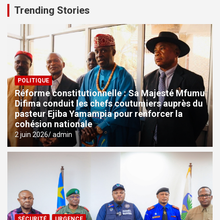
Trending Stories
POLITIQUE
Réforme constitutionnelle : Sa Majesté Mfumu
Difima conduit les chefs coutumiers auprès du
pasteur Ejiba Yamampia pour renforcer la
cohésion nationale
2 juin 2026
admin
SÉCURITÉ
URGENCE