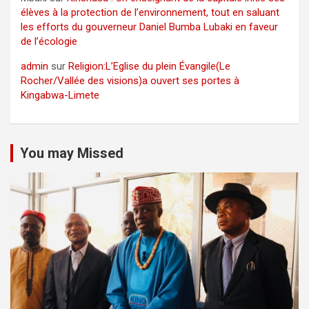
élèves à la protection de l’environnement, tout en saluant
les efforts du gouverneur Daniel Bumba Lubaki en faveur
de l’écologie
admin
sur
Religion:L’Eglise du plein Évangile(Le
Rocher/Vallée des visions)a ouvert ses portes à
Kingabwa-Limete
You may Missed