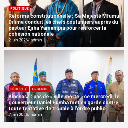
POLITIQUE
Réforme constitutionnelle : Sa Majesté Mfumu
Difima conduit les chefs coutumiers auprès du
pasteur Ejiba Yamampia pour renforcer la
cohésion nationale
2 juin 2026
admin
SÉCURITÉ
URGENCE
Kinshasa : pas de « ville morte » ce mercredi, le
gouverneur Daniel Bumba met en garde contre
toute tentative de trouble à l’ordre public
2 juin 2026
admin