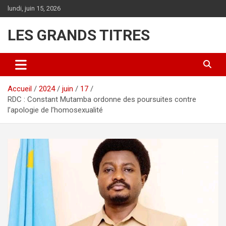
Aller
lundi, juin 15, 2026
au
contenu
LES GRANDS TITRES
Accueil
2024
juin
17
RDC : Constant Mutamba ordonne des poursuites contre
l’apologie de l’homosexualité