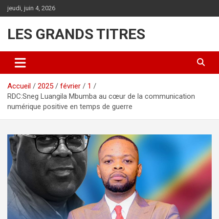
Aller
jeudi, juin 4, 2026
au
contenu
LES GRANDS TITRES
Accueil
2025
février
1
RDC:Sneg Luangila Mbumba au cœur de la communication
numérique positive en temps de guerre