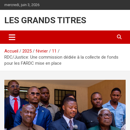
Aller
mercredi, juin 3, 2026
au
contenu
LES GRANDS TITRES
Accueil
2025
février
11
RDC/Justice: Une commission dédiée à la collecte de fonds
pour les FARDC mise en place