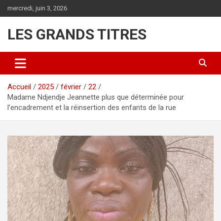
Aller
mercredi, juin 3, 2026
au
contenu
LES GRANDS TITRES
Accueil
2025
février
22
Madame Ndjendje Jeannette plus que déterminée pour
l’encadrement et la réinsertion des enfants de la rue