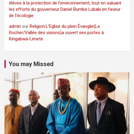
élèves à la protection de l’environnement, tout en saluant
les efforts du gouverneur Daniel Bumba Lubaki en faveur
de l’écologie
admin
sur
Religion:L’Eglise du plein Évangile(Le
Rocher/Vallée des visions)a ouvert ses portes à
Kingabwa-Limete
You may Missed