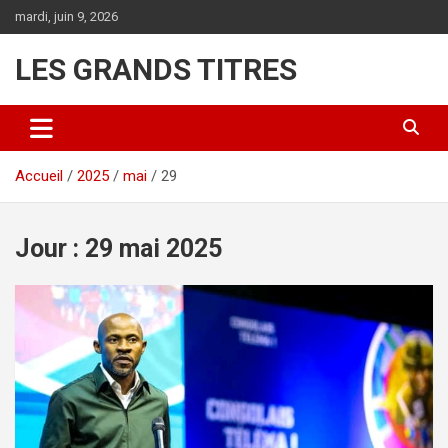
Aller
mardi, juin 9, 2026
au
contenu
LES GRANDS TITRES
Accueil
2025
mai
29
Jour :
29 mai 2025