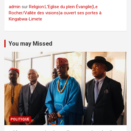
admin
sur
Religion:L’Eglise du plein Évangile(Le
Rocher/Vallée des visions)a ouvert ses portes à
Kingabwa-Limete
You may Missed
POLITIQUE