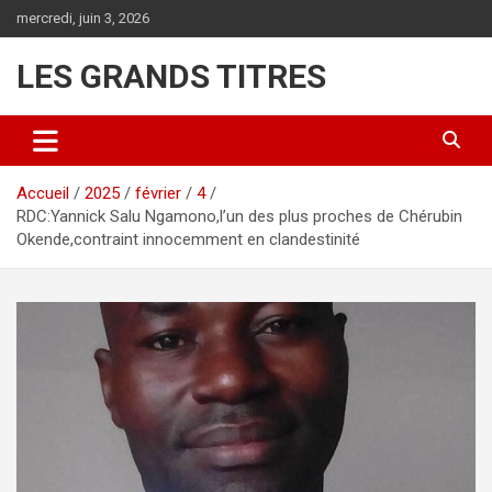
Aller
mercredi, juin 3, 2026
au
contenu
LES GRANDS TITRES
Accueil
2025
février
4
RDC:Yannick Salu Ngamono,l’un des plus proches de Chérubin
Okende,contraint innocemment en clandestinité