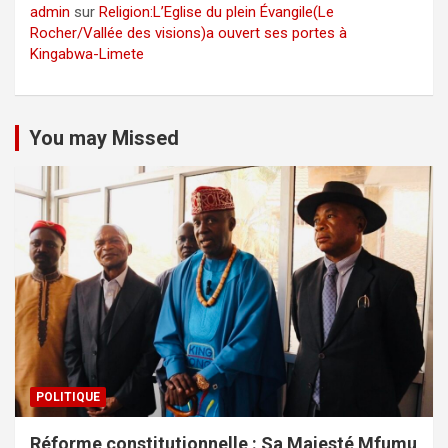
admin
sur
Religion:L’Eglise du plein Évangile(Le
Rocher/Vallée des visions)a ouvert ses portes à
Kingabwa-Limete
You may Missed
POLITIQUE
Réforme constitutionnelle : Sa Majesté Mfumu