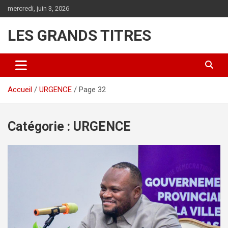
Aller
mercredi, juin 3, 2026
au
contenu
LES GRANDS TITRES
Accueil
URGENCE
Page 32
Catégorie :
URGENCE