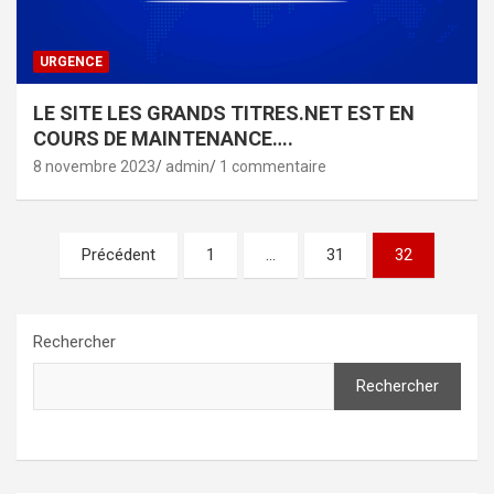
URGENCE
LE SITE LES GRANDS TITRES.NET EST EN
COURS DE MAINTENANCE….
8 novembre 2023
admin
1 commentaire
Pagination
Précédent
1
…
31
32
des
publications
Rechercher
Rechercher