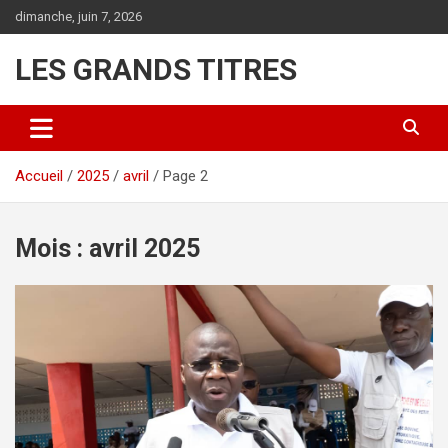
Aller
dimanche, juin 7, 2026
au
contenu
LES GRANDS TITRES
Accueil
2025
avril
Page 2
Mois :
avril 2025