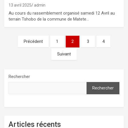
13 avril 2025
admin
Au cours du rassemblement organisé samedi 12 Avril au
terrain Tshobo de la commune de Matete…
Pagination
Précédent
1
2
3
4
des
Suivant
publications
Rechercher
Rechercher
Articles récents