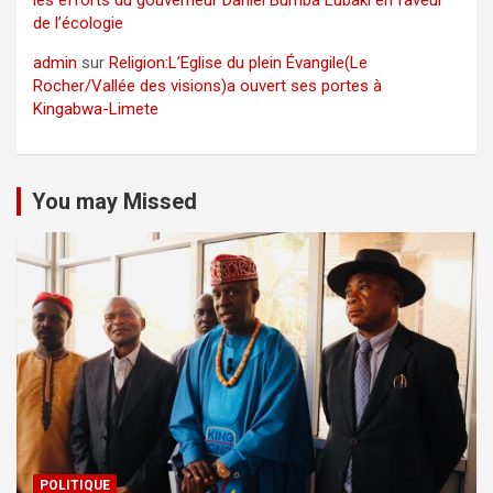
de l’écologie
admin
sur
Religion:L’Eglise du plein Évangile(Le
Rocher/Vallée des visions)a ouvert ses portes à
Kingabwa-Limete
You may Missed
POLITIQUE