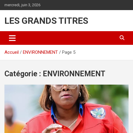
Aller
mercredi, juin 3, 2026
au
contenu
LES GRANDS TITRES
Accueil
ENVIRONNEMENT
Page 5
Catégorie :
ENVIRONNEMENT