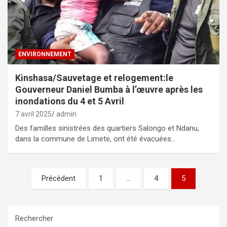
ENVIRONNEMENT
Kinshasa/Sauvetage et relogement:le
Gouverneur Daniel Bumba à l’œuvre après les
inondations du 4 et 5 Avril
7 avril 2025
admin
Des familles sinistrées des quartiers Salongo et Ndanu,
dans la commune de Limete, ont été évacuées…
Pagination
Précédent
1
…
4
5
des
publications
Rechercher