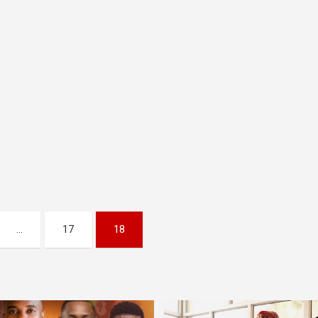
…
17
18