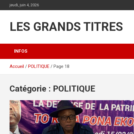
Aller
jeudi, juin 4, 2026
au
contenu
LES GRANDS TITRES
INFOS
Accueil
POLITIQUE
Page 18
Catégorie :
POLITIQUE