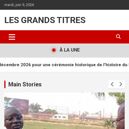
Aller
mardi, juin 9, 2026
au
contenu
LES GRANDS TITRES
À LA UNE
érémonie historique de l’histoire du Kongo
RUSEP : Placide 
Main Stories