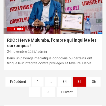
POLITIQUE
RDC : Hervé Mulumba, l’ombre qui inquiète les
corrompus !
24 novembre 2025
admin
Dans un paysage médiatique congolais où certains ont
troqué leur intégrité contre privilèges et faveurs, Hervé…
Pagination
Précédent
1
…
34
35
36
des
…
90
Suivant
publications