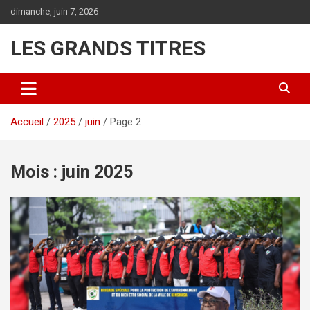
Aller
dimanche, juin 7, 2026
au
contenu
LES GRANDS TITRES
Accueil
2025
juin
Page 2
Mois :
juin 2025