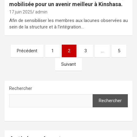
mobilisée pour un avenir meilleur à Kinshasa.
17 juin 2025
admin
Afin de sensibiliser les membres aux lacunes observées au
sein de la structure et à l’intégration…
Pagination
Précédent
1
2
3
…
5
des
Suivant
publications
Rechercher
Rechercher