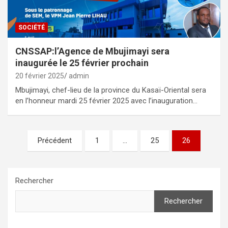
SOCIÉTÉ
CNSSAP:l’Agence de Mbujimayi sera
inaugurée le 25 février prochain
20 février 2025
admin
Mbujimayi, chef-lieu de la province du Kasaï-Oriental sera
en l’honneur mardi 25 février 2025 avec l’inauguration…
Pagination
Précédent
1
…
25
26
des
publications
Rechercher
Rechercher