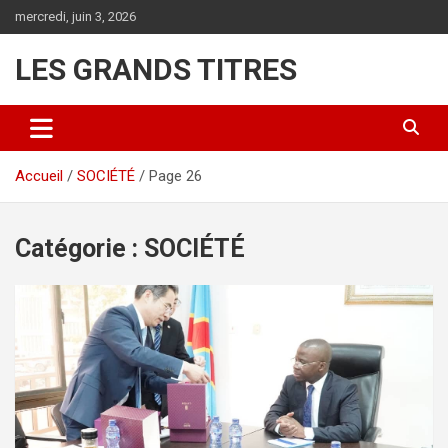
Aller
mercredi, juin 3, 2026
au
contenu
LES GRANDS TITRES
Accueil
SOCIÉTÉ
Page 26
Catégorie :
SOCIÉTÉ